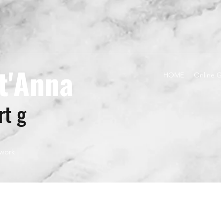
t'Anna
HOME
Online G
rt g
twork