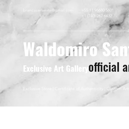
brancasantanna@gmail.com
+55 11 96680 56
01
+1 (740) 267 6632
Waldomiro San
official a
Exclusive Art Gallery
Exclusive Store | Certificate of Authenticity | Custom Ar